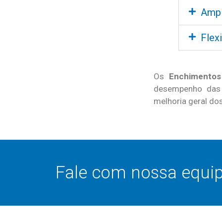
Ampl
Flexi
Os
Enchimento
desempenho das 
melhoria geral dos
Fale com nossa equi